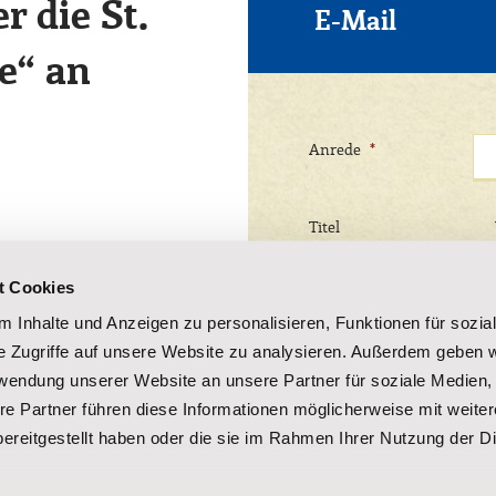
r die St.
E-Mail
e“ an
Anrede
*
Titel
t Cookies
 Inhalte und Anzeigen zu personalisieren, Funktionen für sozia
e Zugriffe auf unsere Website zu analysieren. Außerdem geben w
E-Mail-Adresse
*
rwendung unserer Website an unsere Partner für soziale Medien
ndschaft am Missouri-Fluss in
re Partner führen diese Informationen möglicherweise mit weite
riester Pater Heinrich
ereitgestellt haben oder die sie im Rahmen Ihrer Nutzung der D
Mit Ihrer jederzeit - etwa über spend
ben gerufen hat, zahllose
informieren wir Sie per E-Mail mit u
uns durch Spenden zu unterstützen.