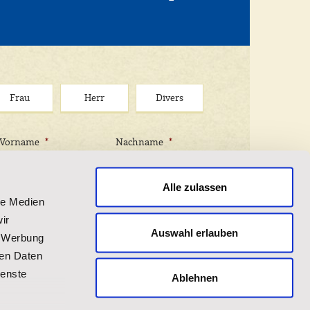
Frau
Herr
Divers
Vorname
*
Nachname
*
Alle zulassen
le Medien
ir
Auswahl erlauben
, Werbung
ren Daten
ienste
Ablehnen
erservice@stjosefs.de - widerruflichen Einwilligung
nserer Broschüre über unsere Arbeit und die Möglichkeit