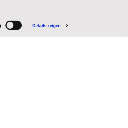
g
Details zeigen
erservice@stjosefs.de - widerruflichen Einwilligung
 über unsere Arbeit und die Möglichkeit uns durch Spenden
sätzlich Ihren E-Mail-Newsletter mit
beit und der Möglichkeit Sie durch Spenden
willigung kann ich jederzeit widerrufen, etwa
fs.de.
inweise zum
Datenschutz
.
EINWILLIGEN