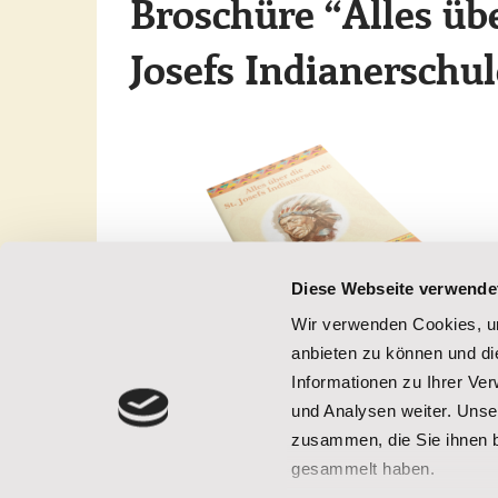
Broschüre “Alles übe
Josefs Indianerschul
Diese Webseite verwende
Wir verwenden Cookies, um
anbieten zu können und di
Informationen zu Ihrer Ve
Die St. Josefs Indianer Schule, eingebettet in die La
und Analysen weiter. Unse
Süddakota, hat seit 1927, als der deutsche Herz-Jesu-P
zusammen, die Sie ihnen b
Hogebach das Internat für indianische Kinder ins Le
gesammelt haben.
Veränderungen erfahren.