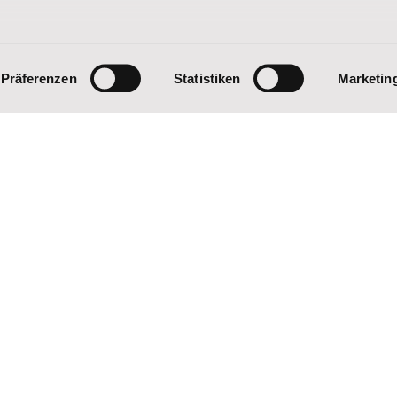
tz
Telefonnummer
Präferenzen
Statistiken
Marketin
Mit Ihrer jederzeit - etwa über spend
informieren wir Sie auch per Telefon
zu unterstützen.
Ja, bitte senden Sie mir zu
Informationen zu Ihrer Ar
zu unterstützen. Meine Ein
über spenderservice@stjose
Ja
Bitte beachten Sie unsere H