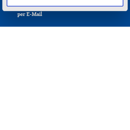
Bitte füllen Sie das Formular aus und
erhalten Sie die kostenlose Broschüre
per E-Mail
Anrede
*
Frau
Herr
Divers
Titel
Vorname
*