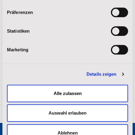
Impressum
|
Datenschutz
Präferenzen
Statistiken
Marketing
„Unserer lieben Frau der Sioux-Kapelle“ ist ein ehrwürdiger
Details zeigen
Ort auf dem Campus der St. Josefs Indianerschule, die eine
Brücke der Traditionen des Katholizismus und der
Alle zulassen
traditionellen Lakota-Spiritualität bildet.
Auswahl erlauben
Ablehnen