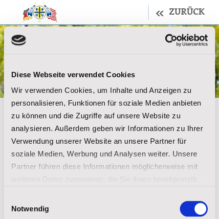
ZURÜCK
Diese Webseite verwendet Cookies
Wir verwenden Cookies, um Inhalte und Anzeigen zu
personalisieren, Funktionen für soziale Medien anbieten
zu können und die Zugriffe auf unsere Website zu
Fordern Sie hier die
analysieren. Außerdem geben wir Informationen zu Ihrer
Verwendung unserer Website an unsere Partner für
kostenlose Broschüre
soziale Medien, Werbung und Analysen weiter. Unsere
Partner führen diese Informationen möglicherweise mit
“Unserer lieben Frau
weiteren Daten zusammen, die Sie ihnen bereitgestellt
haben oder die sie im Rahmen Ihrer Nutzung der Dienste
der Sioux-Kapelle“ an
Einwilligungsauswahl
gesammelt haben.
Notwendig