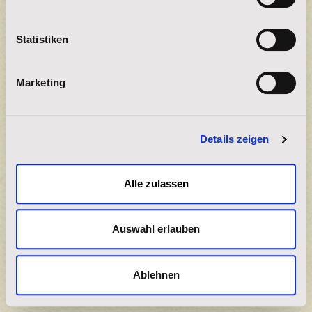
Spendenbetrag
Statistiken
15
Marketing
30
45
Details zeigen
Anderer
Alle zulassen
Wählen Sie Ihre Zahlungsart
Auswahl erlauben
Bankeinzug
Ablehnen
PayPal