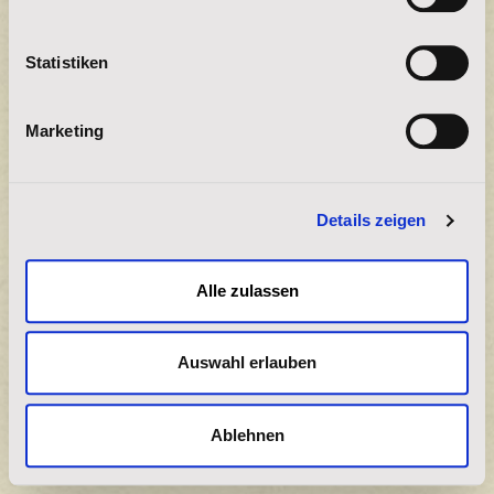
Spendenbetrag
Statistiken
15
Marketing
30
45
Details zeigen
Anderer
Alle zulassen
Wählen Sie Ihre Zahlungsart
Auswahl erlauben
Bankeinzug
Ablehnen
PayPal