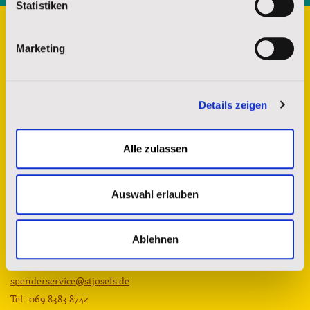
Statistiken
Marketing
Details zeigen
Alle zulassen
Kontakt
Auswahl erlauben
St. Josefs Indianer Hilfswerk e.V.
Ablehnen
Sprendlinger Landstr. 180
63069 Offenbach am Main
spenderservice@stjosefs.de
Tel.: 069 8383 8742