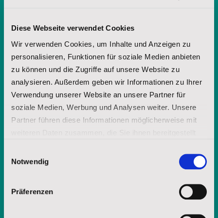
Diese Webseite verwendet Cookies
Nachname
Wir verwenden Cookies, um Inhalte und Anzeigen zu
personalisieren, Funktionen für soziale Medien anbieten
zu können und die Zugriffe auf unsere Website zu
E-Mail-Adresse
analysieren. Außerdem geben wir Informationen zu Ihrer
Verwendung unserer Website an unsere Partner für
soziale Medien, Werbung und Analysen weiter. Unsere
Mit Ihrer jederzeit - etwa über spenderservice@stjosefs.de - widerruflichen
Partner führen diese Informationen möglicherweise mit
Einwilligung informieren wir Sie per E-Mail mit unserer Broschüre über
weiteren Daten zusammen, die Sie ihnen bereitgestellt
unsere Arbeit und die Möglichkeit uns durch Spenden zu unterstützen.
haben oder die sie im Rahmen Ihrer Nutzung der Dienste
Einwilligungsauswahl
ANFORDERN
gesammelt haben.
Notwendig
Impressum
|
Datenschutz
Präferenzen
Senden