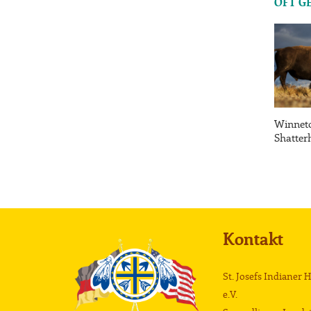
OFT G
Winnet
Shatter
Kontakt
St. Josefs Indianer 
e.V.