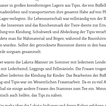
ianer in großen kreisförmigen Lagern aus Tipis, die von Büffe
madenleben und transportierten ihre gesamte Habe auf von P
 Lager verlegten. Ihr Lebensunterhalt war vollständig von der 
 die Innereien und das Knochenmark der Tiere diente zur Er
lung von Kleidung, Schuhwerk und Abdeckung der Tipis verar
dete man für Nähmaterial und Bögen, während die Bisonhörn
n wurden. Selbst der getrocknete Bisonmist diente in den b
rde sorgsam gesammelt.
det waren die Lakota-Männer im Sommer mit ledernem Lende
mit Lederhemd, Leggings und Fellmänteln. Die Frauen trugen 
älber lieferten die Kleidung für Kinder. Das Bearbeiten der Bü
g und Tipis war im Wesentlichen Frauenarbeit. Da es zu viel Ar
 lud sie einige andere Frauen des Stammes zum Tee ein. Wenn
isch auch helfen, das Tipi zu nähen.
ie mehr über die Lakota-Indianer und deren Kultur erfahren