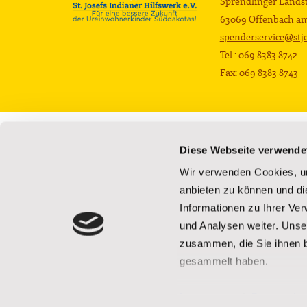
Sprendlinger Landst
63069 Offenbach a
spenderservice@stjo
Tel.: 069 8383 8742
Fax: 069 8383 8743
Die Schule
Die Kinder
Diese Webseite verwende
Privatschule
Hintergrund
Wir verwenden Cookies, um
Campus
Schulbildung
anbieten zu können und di
Wohnhäuser
Betreuung und Ve
Informationen zu Ihrer Ve
Was die Projekte bewirken
Bücherbus
Erholung
Aktuelle Herausfo
und Analysen weiter. Unse
Geschichte der Schule
Videos
zusammen, die Sie ihnen b
gesammelt haben.
Impressum
|
Datenschu