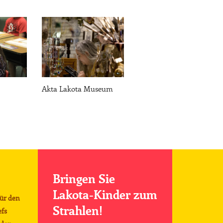
Akta Lakota Museum
Bringen Sie
Lakota-Kinder zum
für den
Strahlen!
efs