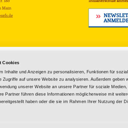
r. 180
Indianerschule anmel
m Main
NEWSLET
sefs.de
ANMELD
Lakota-Kultur
Über uns
t Cookies
Kultur der Lakota
Gründung un
 Inhalte und Anzeigen zu personalisieren, Funktionen für sozia
Reservate
Vorstand
e Zugriffe auf unsere Website zu analysieren. Außerdem geben w
rsorgung
Sagen und Legenden
Geschäftsber
rwendung unserer Website an unsere Partner für soziale Medien
Geschichte der Lakota
Unsere Mitar
rderungen
Im Kino
Fragen und 
re Partner führen diese Informationen möglicherweise mit weite
Kostenlose Broschüre anfordern
Spender-Erf
ereitgestellt haben oder die sie im Rahmen Ihrer Nutzung der D
Kostenlose B
Kontakt
tz