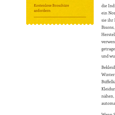
Kostenlose Broschüre
die Ind
anfordern
ein No
sie ihr
Bisons,
Herstel
verwen
getrage
und wu
Beklei
Winter 
Büffelk
Kleidun
nähen,
automat
Wenn S