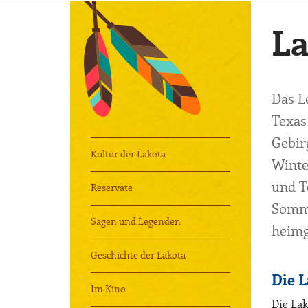
La
Das L
Texas
Gebir
Kultur der Lakota
Winte
und T
Reservate
Somme
Sagen und Legenden
heimg
Geschichte der Lakota
Die L
Im Kino
Die Lak