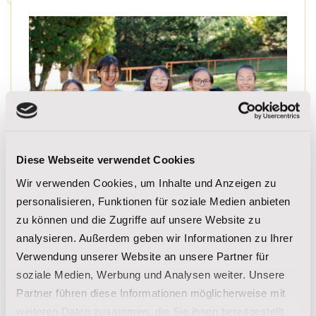
Diese Webseite verwendet Cookies
Wir verwenden Cookies, um Inhalte und Anzeigen zu
personalisieren, Funktionen für soziale Medien anbieten
zu können und die Zugriffe auf unsere Website zu
Kleine Pakete, große Wirkung: St. Josefs
analysieren. Außerdem geben wir Informationen zu Ihrer
verschickt liebevoll zusammengestellte
Verwendung unserer Website an unsere Partner für
Pakete zur Prüfungsphase
soziale Medien, Werbung und Analysen weiter. Unsere
Partner führen diese Informationen möglicherweise mit
Mehr lesen
weiteren Daten zusammen, die Sie ihnen bereitgestellt