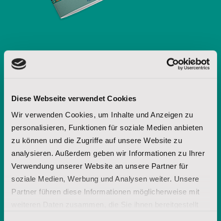
Möchten Sie weitere Informationen
über die Lakota-Spiritualität? Fordern
Diese Webseite verwendet Cookies
Sie unsere Broschüre an.
Wir verwenden Cookies, um Inhalte und Anzeigen zu
personalisieren, Funktionen für soziale Medien anbieten
zu können und die Zugriffe auf unsere Website zu
Vorname
analysieren. Außerdem geben wir Informationen zu Ihrer
Verwendung unserer Website an unsere Partner für
soziale Medien, Werbung und Analysen weiter. Unsere
Nachname
Partner führen diese Informationen möglicherweise mit
weiteren Daten zusammen, die Sie ihnen bereitgestellt
haben oder die sie im Rahmen Ihrer Nutzung der Dienste