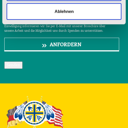
Ablehnen
Mit Ihrer jederzeit - etwa über spenderservice@stjosefs.de - widerruflichen
Einwilligung informieren wir Sie per E-Mail mit unserer Broschüre über
unsere Arbeit und die Möglichkeit uns durch Spenden zu unterstützen.
ANFORDERN
Senden