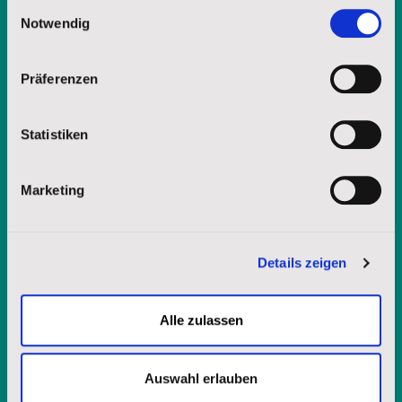
Einwilligungsauswahl
gesammelt haben.
Notwendig
Impressum
|
Datenschutz
Präferenzen
Möchten Sie weitere Informationen
über die Lakota-Spiritualität? Fordern
Statistiken
Sie unsere Broschüre an.
Marketing
Vorname
Details zeigen
Nachname
Alle zulassen
Auswahl erlauben
E-Mail-Adresse