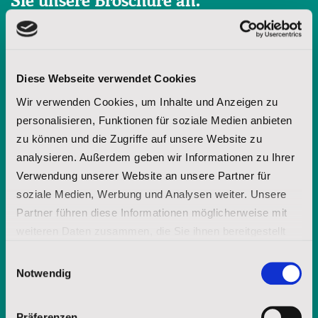
Sie unsere Broschüre an.
Vorname
Diese Webseite verwendet Cookies
Wir verwenden Cookies, um Inhalte und Anzeigen zu
personalisieren, Funktionen für soziale Medien anbieten
Nachname
zu können und die Zugriffe auf unsere Website zu
analysieren. Außerdem geben wir Informationen zu Ihrer
Verwendung unserer Website an unsere Partner für
E-Mail-Adresse
soziale Medien, Werbung und Analysen weiter. Unsere
Partner führen diese Informationen möglicherweise mit
weiteren Daten zusammen, die Sie ihnen bereitgestellt
Mit Ihrer jederzeit - etwa über spenderservice@stjosefs.de - widerruflichen
haben oder die sie im Rahmen Ihrer Nutzung der Dienste
Einwilligungsauswahl
Einwilligung informieren wir Sie per E-Mail mit unserer Broschüre über
gesammelt haben.
unsere Arbeit und die Möglichkeit uns durch Spenden zu unterstützen.
Notwendig
ANFORDERN
Impressum
|
Datenschutz
Präferenzen