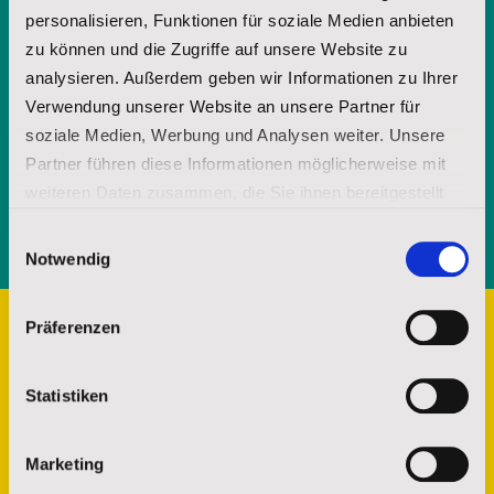
personalisieren, Funktionen für soziale Medien anbieten
zu können und die Zugriffe auf unsere Website zu
Mit Ihrer jederzeit - etwa über spenderservice@stjosefs.de - widerruflichen
Einwilligung informieren wir Sie per E-Mail mit unserer Broschüre über
analysieren. Außerdem geben wir Informationen zu Ihrer
unsere Arbeit und die Möglichkeit uns durch Spenden zu unterstützen.
Verwendung unserer Website an unsere Partner für
soziale Medien, Werbung und Analysen weiter. Unsere
ANFORDERN
Partner führen diese Informationen möglicherweise mit
weiteren Daten zusammen, die Sie ihnen bereitgestellt
Senden
haben oder die sie im Rahmen Ihrer Nutzung der Dienste
Einwilligungsauswahl
gesammelt haben.
Notwendig
Impressum
|
Datenschutz
Präferenzen
Statistiken
Marketing