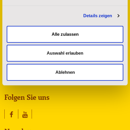
Details zeigen
Kontakt
Alle zulassen
St. Josefs Indianer Hilfswerk e.V.
Sprendlinger Landstr. 180
Auswahl erlauben
63069 Offenbach am Main
spenderservice@stjosefs.de
Tel.: 069 8383 8742
Ablehnen
Fax: 069 8383 8743
Folgen Sie uns