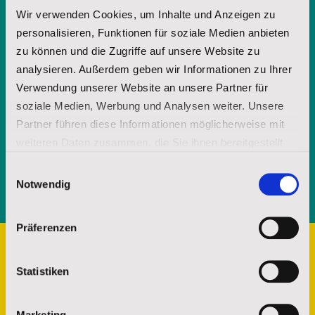
Wir verwenden Cookies, um Inhalte und Anzeigen zu
E-Mail-Adresse
personalisieren, Funktionen für soziale Medien anbieten
zu können und die Zugriffe auf unsere Website zu
analysieren. Außerdem geben wir Informationen zu Ihrer
Verwendung unserer Website an unsere Partner für
Mit Ihrer jederzeit - etwa über spenderservice@stjosefs.de - widerruflichen
Einwilligung informieren wir Sie per E-Mail mit unserer Broschüre über
soziale Medien, Werbung und Analysen weiter. Unsere
unsere Arbeit und die Möglichkeit uns durch Spenden zu unterstützen.
Partner führen diese Informationen möglicherweise mit
weiteren Daten zusammen, die Sie ihnen bereitgestellt
ANFORDERN
haben oder die sie im Rahmen Ihrer Nutzung der Dienste
Einwilligungsauswahl
gesammelt haben.
Notwendig
Impressum
|
Datenschutz
Präferenzen
Statistiken
Marketing