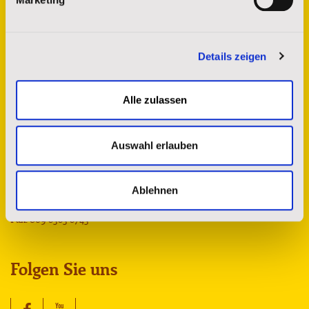
Details zeigen
Kontakt
Alle zulassen
St. Josefs Indianer Hilfswerk e.V.
Auswahl erlauben
Sprendlinger Landstr. 180
63069 Offenbach am Main
spenderservice@stjosefs.de
Ablehnen
Tel.: 069 8383 8742
Fax: 069 8383 8743
Folgen Sie uns