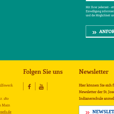
Mit Ihrer jederzeit - 
Einwilligung informier
und die Möglichkeit u
ANFO
Folgen Sie uns
Newsletter
Hilfswerk
Hier können Sie sich 
Newsletter der St. Jos
r. 180
Indianerschule anmel
m Main
NEWSLET
sefs.de