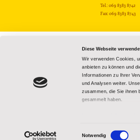
Tel.: 069 8383 8742
Fax: 069 8383 8743
Die Schule
Die Kinder
Diese Webseite verwende
Privatschule
Hintergrund
Wir verwenden Cookies, um
Campus
Schulbildung
anbieten zu können und di
Wohnhäuser
Betreuung und Ve
Informationen zu Ihrer Ve
Was die Projekte bewirken
Bücherbus
Erholung
Aktuelle Herausfo
und Analysen weiter. Unse
Geschichte der Schule
Videos
zusammen, die Sie ihnen b
gesammelt haben.
Impressum
|
Datenschu
Einwilligungsauswahl
Impressum
|
Datenschutz
|
FAQ
|
Cookie-Richtlinien
Notwendig