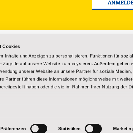
ANMELD
Lakota-Kultur
Über uns
t Cookies
Kultur der Lakota
Gründung un
 Inhalte und Anzeigen zu personalisieren, Funktionen für sozia
Reservate
Vorstand
e Zugriffe auf unsere Website zu analysieren. Außerdem geben w
rsorgung
Sagen und Legenden
Geschäftsber
rwendung unserer Website an unsere Partner für soziale Medien
Geschichte der Lakota
Unsere Mitar
rderungen
Im Kino
Fragen und 
re Partner führen diese Informationen möglicherweise mit weite
Kostenlose Broschüre anfordern
Spender-Erf
ereitgestellt haben oder die sie im Rahmen Ihrer Nutzung der D
Kostenlose B
Kontakt
tz
Präferenzen
Statistiken
Marketin