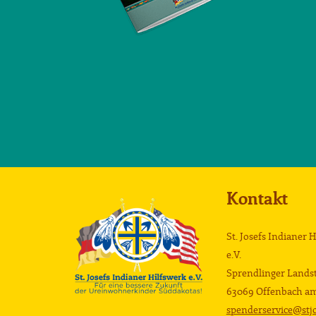
Kontakt
St. Josefs Indianer 
e.V.
Sprendlinger Landst
63069 Offenbach a
spenderservice@stjo