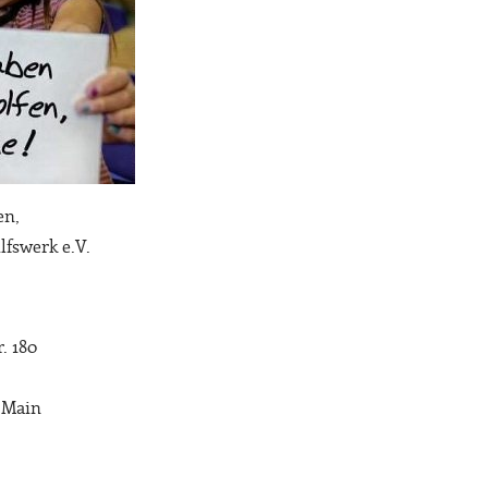
en,
ilfswerk e.V.
. 180
 Main