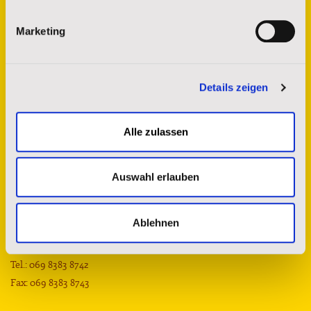
Marketing
Details zeigen
Alle zulassen
Kontakt
Auswahl erlauben
St. Josefs Indianer Hilfswerk e.V.
Sprendlinger Landstr. 180
Ablehnen
63069 Offenbach am Main
spenderservice@stjosefs.de
Tel.: 069 8383 8742
Fax: 069 8383 8743