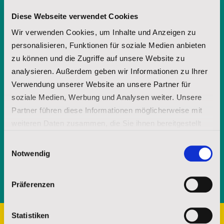
Diese Webseite verwendet Cookies
Nachname
Wir verwenden Cookies, um Inhalte und Anzeigen zu
personalisieren, Funktionen für soziale Medien anbieten
zu können und die Zugriffe auf unsere Website zu
E-Mail-Adresse
analysieren. Außerdem geben wir Informationen zu Ihrer
Verwendung unserer Website an unsere Partner für
soziale Medien, Werbung und Analysen weiter. Unsere
Mit Ihrer jederzeit - etwa über spenderservice@stjosefs.de - widerruflichen
Partner führen diese Informationen möglicherweise mit
Einwilligung informieren wir Sie per E-Mail mit unserer Broschüre über
weiteren Daten zusammen, die Sie ihnen bereitgestellt
unsere Arbeit und die Möglichkeit uns durch Spenden zu unterstützen.
haben oder die sie im Rahmen Ihrer Nutzung der Dienste
Einwilligungsauswahl
ANFORDERN
gesammelt haben.
Notwendig
Impressum
|
Datenschutz
Präferenzen
Statistiken