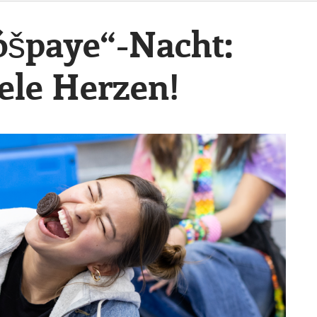
yóšpaye“-Nacht:
iele Herzen!