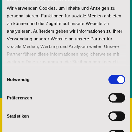
Wir verwenden Cookies, um Inhalte und Anzeigen zu
personalisieren, Funktionen für soziale Medien anbieten
E-Mail-Adresse
zu können und die Zugriffe auf unsere Website zu
analysieren. Außerdem geben wir Informationen zu Ihrer
Verwendung unserer Website an unsere Partner für
Mit Ihrer jederzeit - etwa über spenderservice@stjosefs.de - widerruflichen
soziale Medien, Werbung und Analysen weiter. Unsere
Einwilligung informieren wir Sie per E-Mail mit unserer Broschüre über
unsere Arbeit und die Möglichkeit uns durch Spenden zu unterstützen.
Partner führen diese Informationen möglicherweise mit
weiteren Daten zusammen, die Sie ihnen bereitgestellt
ANFORDERN
haben oder die sie im Rahmen Ihrer Nutzung der Dienste
Einwilligungsauswahl
gesammelt haben.
Notwendig
Impressum
|
Datenschutz
Präferenzen
Statistiken