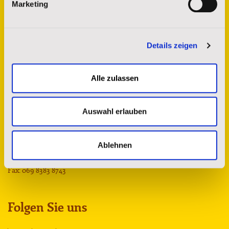
Marketing
Details zeigen
Kontakt
Alle zulassen
St. Josefs Indianer Hilfswerk e.V.
Auswahl erlauben
Sprendlinger Landstr. 180
63069 Offenbach am Main
Ablehnen
spenderservice@stjosefs.de
Tel.: 069 8383 8742
Fax: 069 8383 8743
Folgen Sie uns