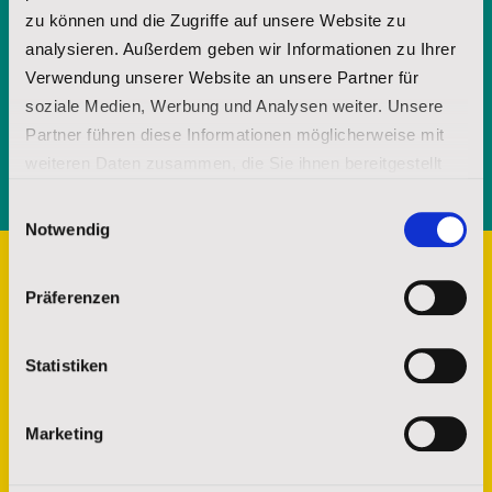
zu können und die Zugriffe auf unsere Website zu
Mit Ihrer jederzeit - etwa über spenderservice@stjosefs.de - widerruflichen
Einwilligung informieren wir Sie per E-Mail mit unserer Broschüre über
analysieren. Außerdem geben wir Informationen zu Ihrer
unsere Arbeit und die Möglichkeit uns durch Spenden zu unterstützen.
Verwendung unserer Website an unsere Partner für
soziale Medien, Werbung und Analysen weiter. Unsere
ANFORDERN
Partner führen diese Informationen möglicherweise mit
weiteren Daten zusammen, die Sie ihnen bereitgestellt
haben oder die sie im Rahmen Ihrer Nutzung der Dienste
Einwilligungsauswahl
gesammelt haben.
Notwendig
Impressum
|
Datenschutz
Präferenzen
Statistiken
Marketing