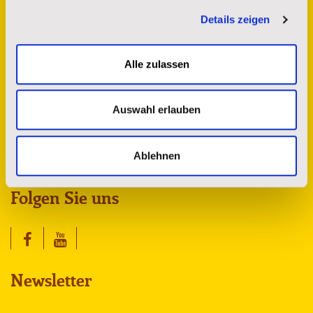
Kontakt
Details zeigen
St. Josefs Indianer Hilfswerk e.V.
Alle zulassen
Sprendlinger Landstr. 180
63069 Offenbach am Main
Auswahl erlauben
spenderservice@stjosefs.de
Tel.: 069 8383 8742
Fax: 069 8383 8743
Ablehnen
Folgen Sie uns
Newsletter