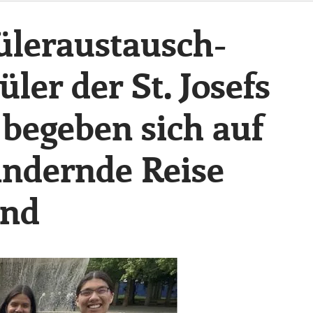
hüleraustausch-
er der St. Josefs
 begeben sich auf
ändernde Reise
and