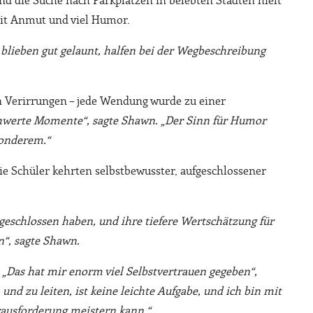
d die Suche nach Parkplätzen in belebten Städten hielt
 mit Anmut und viel Humor.
e blieben gut gelaunt, halfen bei der Wegbeschreibung
n Verirrungen – jede Wendung wurde zu einer
schwerte Momente“, sagte Shawn. „Der Sinn für Humor
sonderem.“
ie Schüler kehrten selbstbewusster, aufgeschlossener
e geschlossen haben, und ihre tiefere Wertschätzung für
n“, sagte Shawn.
 „Das hat mir enorm viel Selbstvertrauen gegeben“,
 und zu leiten, ist keine leichte Aufgabe, und ich bin mit
ausforderung meistern kann.“