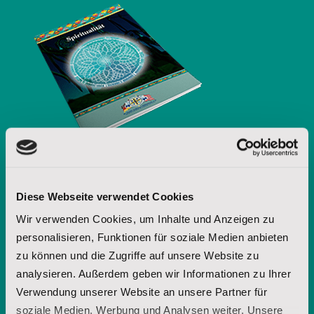
Diese Webseite verwendet Cookies
Möchten Sie weitere Informationen
Wir verwenden Cookies, um Inhalte und Anzeigen zu
über die Lakota-Spiritualität? Fordern
personalisieren, Funktionen für soziale Medien anbieten
Sie unsere Broschüre an.
zu können und die Zugriffe auf unsere Website zu
analysieren. Außerdem geben wir Informationen zu Ihrer
Verwendung unserer Website an unsere Partner für
soziale Medien, Werbung und Analysen weiter. Unsere
Vorname