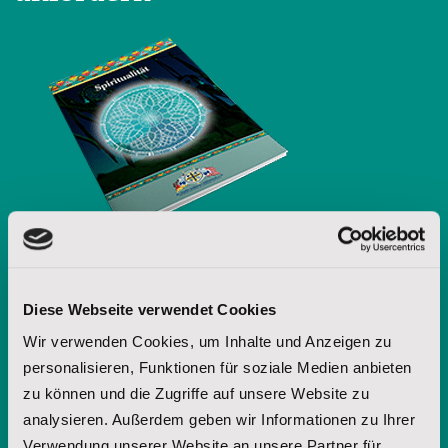
Diese Webseite verwendet Cookies
Möchten Sie weitere Informationen
Wir verwenden Cookies, um Inhalte und Anzeigen zu
über die Lakota-Spiritualität? Fordern
personalisieren, Funktionen für soziale Medien anbieten
zu können und die Zugriffe auf unsere Website zu
Sie unsere Broschüre an.
analysieren. Außerdem geben wir Informationen zu Ihrer
Verwendung unserer Website an unsere Partner für