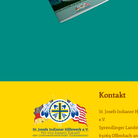
Kontakt
St. Josefs Indianer 
e.V.
Sprendlinger Landst
63069 Offenbach a