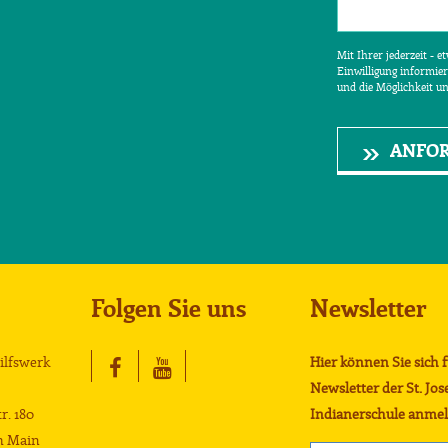
Mit Ihrer jederzeit - 
Einwilligung informier
und die Möglichkeit u
ANFO
Folgen Sie uns
Newsletter
Hilfswerk
Hier können Sie sich 
Newsletter der St. Jos
r. 180
Indianerschule anmel
m Main