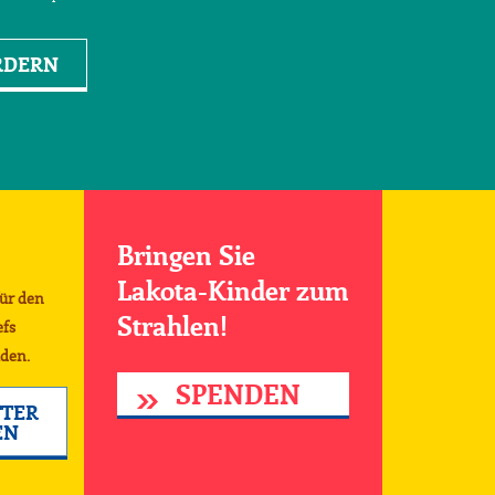
RDERN
Bringen Sie
Lakota-Kinder zum
für den
Strahlen!
efs
den.
SPENDEN
TER
EN