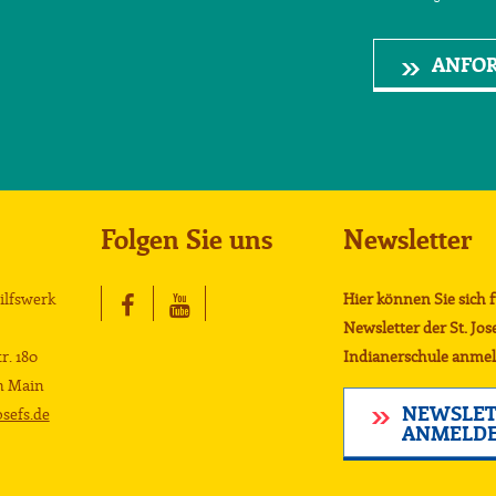
ANFO
Folgen Sie uns
Newsletter
Hilfswerk
Hier können Sie sich 
Newsletter der St. Jos
r. 180
Indianerschule anmel
m Main
NEWSLET
sefs.de
ANMELD