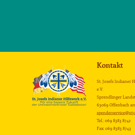
Kontakt
St. Josefs Indianer 
e.V.
Sprendlinger Landst
63069 Offenbach a
spenderservice@stjo
Tel.: 069 8383 8742
Fax: 069 8383 8743