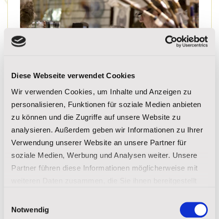
Diese Webseite verwendet Cookies
Wir verwenden Cookies, um Inhalte und Anzeigen zu
personalisieren, Funktionen für soziale Medien anbieten
zu können und die Zugriffe auf unsere Website zu
Akta Lakota Museum
analysieren. Außerdem geben wir Informationen zu Ihrer
Verwendung unserer Website an unsere Partner für
Mehr lesen
soziale Medien, Werbung und Analysen weiter. Unsere
Partner führen diese Informationen möglicherweise mit
weiteren Daten zusammen, die Sie ihnen bereitgestellt
haben oder die sie im Rahmen Ihrer Nutzung der Dienste
Einwilligungsauswahl
gesammelt haben.
Notwendig