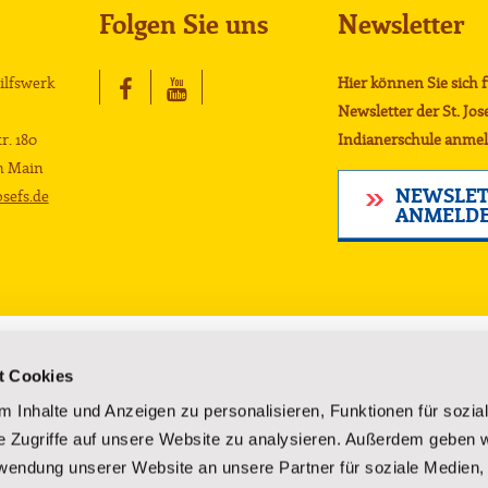
Folgen Sie uns
Newsletter
Hilfswerk
Hier können Sie sich 
Newsletter der St. Jos
r. 180
Indianerschule anmel
m Main
NEWSLET
sefs.de
ANMELD
Lakota-Kultur
Über uns
t Cookies
Kultur der Lakota
Gründung un
 Inhalte und Anzeigen zu personalisieren, Funktionen für sozia
Reservate
Vorstand
e Zugriffe auf unsere Website zu analysieren. Außerdem geben w
rsorgung
Sagen und Legenden
Geschäftsber
rwendung unserer Website an unsere Partner für soziale Medien
Geschichte der Lakota
Unsere Mitar