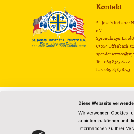
Kontakt
St. Josefs Indianer 
e.V.
Sprendlinger Landst
63069 Offenbach a
spenderservice@stjo
Tel.: 069 8383 8742
Fax: 069 8383 8743
Die Schule
Die Kinder
Diese Webseite verwende
Privatschule
Hintergrund
Wir verwenden Cookies, um
Campus
Schulbildung
anbieten zu können und di
Wohnhäuser
Betreuung und Ve
Informationen zu Ihrer Ve
Was die Projekte bewirken
Bücherbus