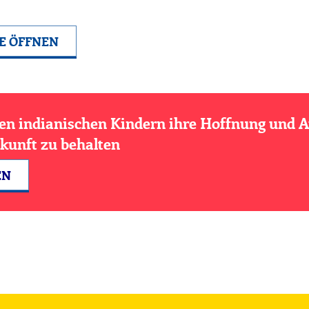
E ÖFFNEN
den indianischen Kindern ihre Hoffnung und A
ukunft zu behalten
EN