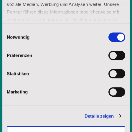
soziale Medien, Werbung und Analysen weiter. Unsere
Partner führen diese Informationen möglicherweise mit
weiteren Daten zusammen, die Sie ihnen bereitgestellt
haben oder die sie im Rahmen Ihrer Nutzung der Dienste
Einwilligungsauswahl
gesammelt haben.
Notwendig
Impressum
|
Datenschutz
Präferenzen
Statistiken
Marketing
Möchten Sie weitere Informationen
über die Lakota-Spiritualität? Fordern
Details zeigen
Sie unsere Broschüre an.