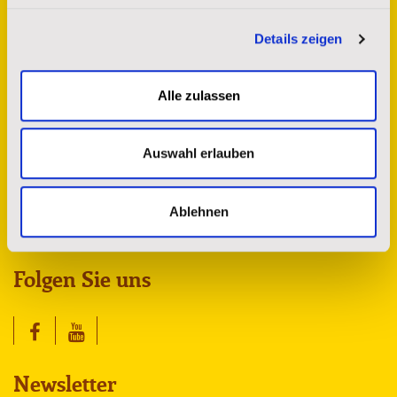
Details zeigen
Kontakt
Alle zulassen
St. Josefs Indianer Hilfswerk e.V.
Sprendlinger Landstr. 180
63069 Offenbach am Main
Auswahl erlauben
spenderservice@stjosefs.de
Tel.: 069 8383 8742
Ablehnen
Fax: 069 8383 8743
Folgen Sie uns
Newsletter