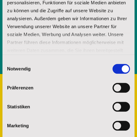
personalisieren, Funktionen für soziale Medien anbieten
Mit Ihrer jederzeit - etwa über spenderservice@stjosefs.de - widerruflichen
zu können und die Zugriffe auf unsere Website zu
Einwilligung informieren wir Sie per E-Mail mit unserer Broschüre über
unsere Arbeit und die Möglichkeit uns durch Spenden zu unterstützen.
analysieren. Außerdem geben wir Informationen zu Ihrer
Verwendung unserer Website an unsere Partner für
ANFORDERN
soziale Medien, Werbung und Analysen weiter. Unsere
Partner führen diese Informationen möglicherweise mit
weiteren Daten zusammen, die Sie ihnen bereitgestellt
Senden
haben oder die sie im Rahmen Ihrer Nutzung der Dienste
Einwilligungsauswahl
gesammelt haben.
Notwendig
Impressum
|
Datenschutz
Präferenzen
Statistiken
Marketing