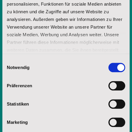
personalisieren, Funktionen für soziale Medien anbieten
zu können und die Zugriffe auf unsere Website zu
analysieren. Außerdem geben wir Informationen zu Ihrer
Möchten Sie weitere Informationen
Verwendung unserer Website an unsere Partner für
über die Lakota-Spiritualität? Fordern
soziale Medien, Werbung und Analysen weiter. Unsere
Sie unsere Broschüre an.
Partner führen diese Informationen möglicherweise mit
weiteren Daten zusammen, die Sie ihnen bereitgestellt
haben oder die sie im Rahmen Ihrer Nutzung der Dienste
Einwilligungsauswahl
Vorname
gesammelt haben.
Notwendig
Impressum
|
Datenschutz
Präferenzen
Nachname
Statistiken
E-Mail-Adresse
Marketing