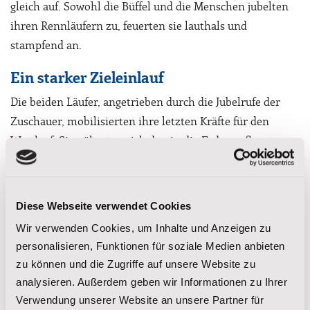
gleich auf. Sowohl die Büffel und die Menschen jubelten
ihren Rennläufern zu, feuerten sie lauthals und
stampfend an.
Ein starker Zieleinlauf
Die beiden Läufer, angetrieben durch die Jubelrufe der
Zuschauer, mobilisierten ihre letzten Kräfte für den
Wettlauf. Sie näherten sich den in die Erde gepflanzten
rot lackierten Zielstöcken, welche die Ziellinie
markierten. Nur eine Handbreit von der Ziellinie
entfernt, sauste die Elster im letzten Moment nach vorne
Diese Webseite verwendet Cookies
und kam als Erste ins Ziel. Die Menschen jubelten vor
Wir verwenden Cookies, um Inhalte und Anzeigen zu
Glück und beide Rennläufer vielen erschöpft auf den
personalisieren, Funktionen für soziale Medien anbieten
Boden.
zu können und die Zugriffe auf unsere Website zu
analysieren. Außerdem geben wir Informationen zu Ihrer
Rennergebnis
Verwendung unserer Website an unsere Partner für