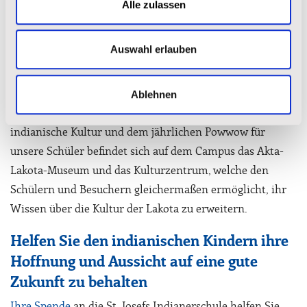
Alle zulassen
bemüht sich, ihre traditionelle Lebensweise zu
bewahren. Eltern unterrichten ihre Kinder von klein auf
an, über die Werte und Moral ihrer Stammesgruppe.
Auswahl erlauben
Die Kultur der Lakota-(Sioux) zu bewahren und zu teilen,
gehört zum zentralen Teil unserer Mission in der St.
Ablehnen
Josefs Indianerschule. Neben den Schulklassen für
indianische Kultur und dem jährlichen Powwow für
unsere Schüler befindet sich auf dem Campus das Akta-
Lakota-Museum und das Kulturzentrum, welche den
Schülern und Besuchern gleichermaßen ermöglicht, ihr
Wissen über die Kultur der Lakota zu erweitern.
Helfen Sie den indianischen Kindern ihre
Hoffnung und Aussicht auf eine gute
Zukunft zu behalten
Ihre Spende
an die St. Josefs Indianerschule helfen Sie