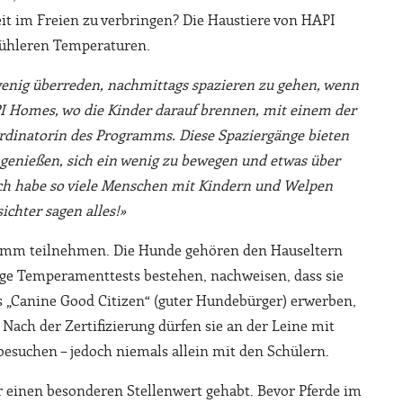
it im Freien zu verbringen? Die Haustiere von HAPI
 kühleren Temperaturen.
nig überreden, nachmittags spazieren zu gehen, wenn
PI Homes, wo die Kinder darauf brennen, mit einem der
oordinatorin des Programms.
Diese Spaziergänge bieten
u genießen, sich ein wenig zu bewegen und etwas über
 Ich habe so viele Menschen mit Kindern und Welpen
ichter sagen alles!»
ramm teilnehmen. Die Hunde gehören den Hauseltern
ge Temperamenttests bestehen, nachweisen, dass sie
ls „Canine Good Citizen“ (guter Hundebürger) erwerben,
Nach der Zertifizierung dürfen sie an der Leine mit
esuchen – jedoch niemals allein mit den Schülern.
 einen besonderen Stellenwert gehabt. Bevor Pferde im