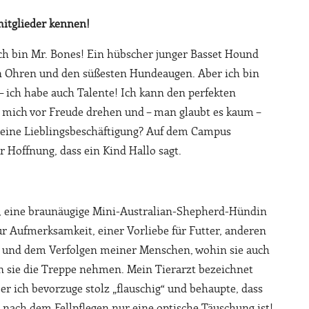
mitglieder kennen!
ch bin Mr. Bones! Ein hübscher junger Basset Hound
en Ohren und den süßesten Hundeaugen. Aber ich bin
 – ich habe auch Talente! Ich kann den perfekten
, mich vor Freude drehen und – man glaubt es kaum –
eine Lieblingsbeschäftigung? Auf dem Campus
r Hoffnung, dass ein Kind Hallo sagt.
, eine braunäugige Mini-Australian-Shepherd-Hündin
r Aufmerksamkeit, einer Vorliebe für Futter, anderen
 und dem Verfolgen meiner Menschen, wohin sie auch
n sie die Treppe nehmen. Mein Tierarzt bezeichnet
ber ich bevorzuge stolz „flauschig“ und behaupte, dass
nach dem Fellpflegen nur eine optische Täuschung ist!