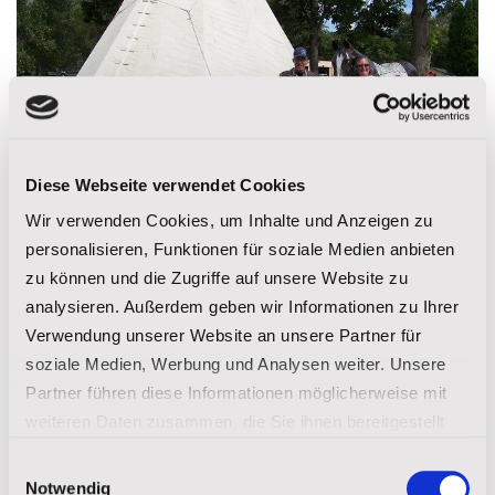
Diese Webseite verwendet Cookies
Wir verwenden Cookies, um Inhalte und Anzeigen zu
personalisieren, Funktionen für soziale Medien anbieten
Frau Ziener und Herr Hauschild vor einem Tipi am Akta
zu können und die Zugriffe auf unsere Website zu
analysieren. Außerdem geben wir Informationen zu Ihrer
Lakota Museum
Verwendung unserer Website an unsere Partner für
Am Nachmittag hatten wir die einzigartige Gelegenheit
soziale Medien, Werbung und Analysen weiter. Unsere
das Schulgebäude und die Klassenzimmer zu besichtigen.
Partner führen diese Informationen möglicherweise mit
Schülerinnen der Schule haben uns geführt und wir
weiteren Daten zusammen, die Sie ihnen bereitgestellt
haben die Lehrer kennenlernen dürfen, die uns von
haben oder die sie im Rahmen Ihrer Nutzung der Dienste
Einwilligungsauswahl
gesammelt haben.
ihrem Unterrichtsfach erzählten.
Notwendig