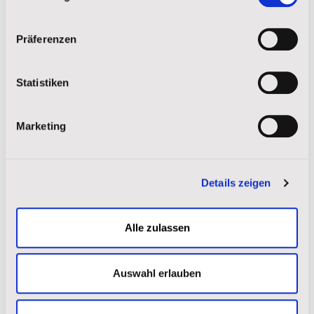
Impressum
|
Datenschutz
Präferenzen
Statistiken
Marketing
Details zeigen
Die Bibliothek der St. Joseph´s Indian School
Am Abend fand ein Bankettessen im Cedar Shore Resort
Alle zulassen
Hotel statt, wo wir viele Mitarbeiter der St. Josefs
Indianer Schule, Pater Anthony Kluckman und viele
Auswahl erlauben
amerikanische Spender kennengelernt haben.