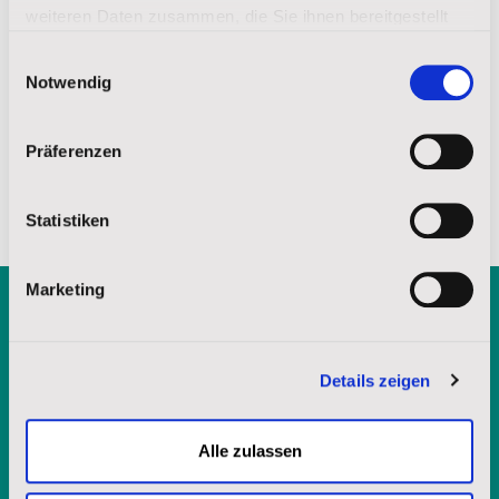
weiteren Daten zusammen, die Sie ihnen bereitgestellt
haben oder die sie im Rahmen Ihrer Nutzung der Dienste
Einwilligungsauswahl
gesammelt haben.
Notwendig
Teilen auf:
Impressum
|
Datenschutz
Präferenzen
Statistiken
Marketing
Kostenlose Broschüre
anfordern
Details zeigen
Alle zulassen