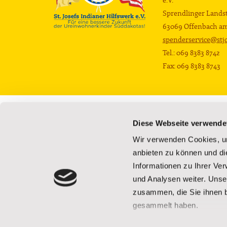
e.V.
Sprendlinger Landst
63069 Offenbach a
spenderservice@stjo
Tel.: 069 8383 8742
Fax: 069 8383 8743
Die Schule
Die Kinder
Diese Webseite verwende
Privatschule
Hintergrund
Wir verwenden Cookies, um
Campus
Schulbildung
anbieten zu können und di
Wohnhäuser
Betreuung und Ve
Informationen zu Ihrer Ve
Was die Projekte bewirken
Bücherbus
Erholung
Aktuelle Herausfo
und Analysen weiter. Unse
Geschichte der Schule
Videos
zusammen, die Sie ihnen b
gesammelt haben.