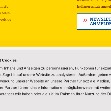
Newsletter der St. Jos
r. 180
Indianerschule anmel
m Main
NEWSLET
sefs.de
ANMELD
Lakota-Kultur
Über uns
t Cookies
Kultur der Lakota
Gründung un
 Inhalte und Anzeigen zu personalisieren, Funktionen für sozia
Reservate
Vorstand
e Zugriffe auf unsere Website zu analysieren. Außerdem geben w
rsorgung
Sagen und Legenden
Geschäftsber
rwendung unserer Website an unsere Partner für soziale Medien
Geschichte der Lakota
Unsere Mitar
rderungen
Im Kino
Fragen und 
re Partner führen diese Informationen möglicherweise mit weite
Kostenlose Broschüre anfordern
Spender-Erf
ereitgestellt haben oder die sie im Rahmen Ihrer Nutzung der D
Kostenlose B
Kontakt