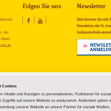
Folgen Sie uns
Newsletter
Hilfswerk
Hier können Sie sich 
Newsletter der St. Jos
r. 180
Indianerschule anmel
m Main
NEWSLET
sefs.de
ANMELD
Lakota-Kultur
Über uns
t Cookies
Kultur der Lakota
Gründung un
 Inhalte und Anzeigen zu personalisieren, Funktionen für sozia
Reservate
Vorstand
e Zugriffe auf unsere Website zu analysieren. Außerdem geben w
rsorgung
Sagen und Legenden
Geschäftsber
rwendung unserer Website an unsere Partner für soziale Medien
Geschichte der Lakota
Unsere Mitar