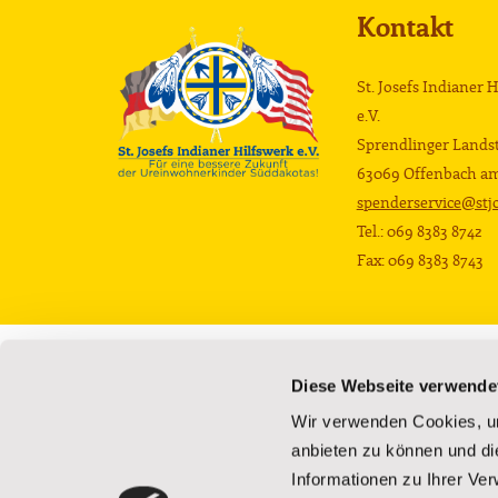
Kontakt
St. Josefs Indianer 
e.V.
Sprendlinger Landst
63069 Offenbach a
spenderservice@stjo
Tel.: 069 8383 8742
Fax: 069 8383 8743
Die Schule
Die Kinder
Diese Webseite verwende
Privatschule
Hintergrund
Wir verwenden Cookies, um
Campus
Schulbildung
anbieten zu können und di
Wohnhäuser
Betreuung und Ve
Informationen zu Ihrer Ve
Was die Projekte bewirken
Bücherbus