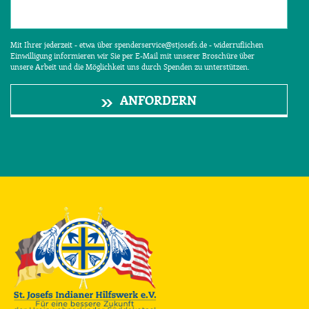
Mit Ihrer jederzeit - etwa über spenderservice@stjosefs.de - widerruflichen
Einwilligung informieren wir Sie per E-Mail mit unserer Broschüre über
unsere Arbeit und die Möglichkeit uns durch Spenden zu unterstützen.
ANFORDERN