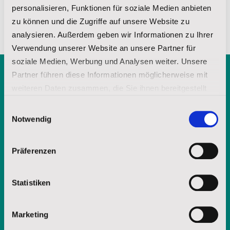
personalisieren, Funktionen für soziale Medien anbieten
zu können und die Zugriffe auf unsere Website zu
analysieren. Außerdem geben wir Informationen zu Ihrer
Verwendung unserer Website an unsere Partner für
soziale Medien, Werbung und Analysen weiter. Unsere
Partner führen diese Informationen möglicherweise mit
Kostenlose Broschüre
weiteren Daten zusammen, die Sie ihnen bereitgestellt
haben oder die sie im Rahmen Ihrer Nutzung der Dienste
anfordern
Einwilligungsauswahl
gesammelt haben.
Notwendig
Impressum
|
Datenschutz
Präferenzen
Statistiken
Marketing