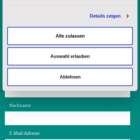
Details zeigen
Möchten Sie weitere Informationen
Alle zulassen
über die Lakota-Spiritualität? Fordern
Sie unsere Broschüre an.
Auswahl erlauben
Ablehnen
Vorname
Nachname
E-Mail-Adresse