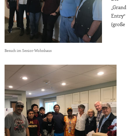
„Grand
Entry“
(große
Besuch im Senior-Wohnhaus