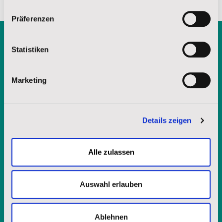
Impressum
|
Datenschutz
Präferenzen
Statistiken
Kostenlose Broschüre
anfordern
Marketing
Details zeigen
Alle zulassen
Auswahl erlauben
Ablehnen