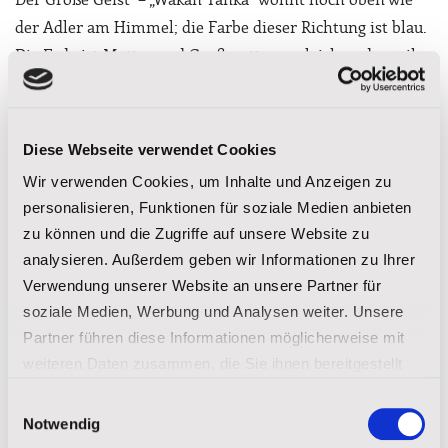
der Adler am Himmel; die Farbe dieser Richtung ist blau.
Die Erde ist Mutter und Großmutter zugleich und von ihr
kommt die Nahrung. Die Farbe dieser Richtung ist grün
und steht für alle wachsenden Dinge. **
Diese Webseite verwendet Cookies
(Angepasst von Ron Zeilinger’s Lakota Life)
Wir verwenden Cookies, um Inhalte und Anzeigen zu
Möchten Sie mehr über die Lakota-Kultur erfahren?
personalisieren, Funktionen für soziale Medien anbieten
Laden Sie unsere Broschüren herunter.
zu können und die Zugriffe auf unsere Website zu
analysieren. Außerdem geben wir Informationen zu Ihrer
FORDERN SIE UNSERE BROSCHÜRE AN
Verwendung unserer Website an unsere Partner für
soziale Medien, Werbung und Analysen weiter. Unsere
Partner führen diese Informationen möglicherweise mit
Teilen auf:
weiteren Daten zusammen, die Sie ihnen bereitgestellt
haben oder die sie im Rahmen Ihrer Nutzung der Dienste
Einwilligungsauswahl
gesammelt haben.
Notwendig