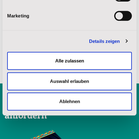
Diese Legende wurde von historischen Dokumenten
Marketing
bearbeitet und gilt als öffentliches Gemeingut.
Teilen auf:
Details zeigen
Alle zulassen
Auswahl erlauben
Ablehnen
Kostenlose Broschüre
anfordern