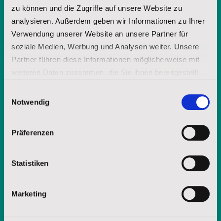
zu können und die Zugriffe auf unsere Website zu
analysieren. Außerdem geben wir Informationen zu Ihrer
Möchten Sie weitere Informationen
Verwendung unserer Website an unsere Partner für
über die Lakota-Spiritualität? Fordern
soziale Medien, Werbung und Analysen weiter. Unsere
Sie unsere Broschüre an.
Partner führen diese Informationen möglicherweise mit
weiteren Daten zusammen, die Sie ihnen bereitgestellt
haben oder die sie im Rahmen Ihrer Nutzung der Dienste
Einwilligungsauswahl
gesammelt haben.
Vorname
Notwendig
Impressum
|
Datenschutz
Präferenzen
Nachname
Statistiken
E-Mail-Adresse
Marketing