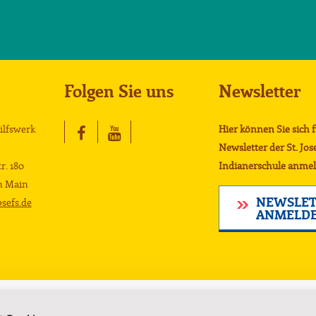
Folgen Sie uns
Newsletter
Hilfswerk
Hier können Sie sich 
Newsletter der St. Jos
r. 180
Indianerschule anmel
m Main
NEWSLET
sefs.de
ANMELD
Lakota-Kultur
Über uns