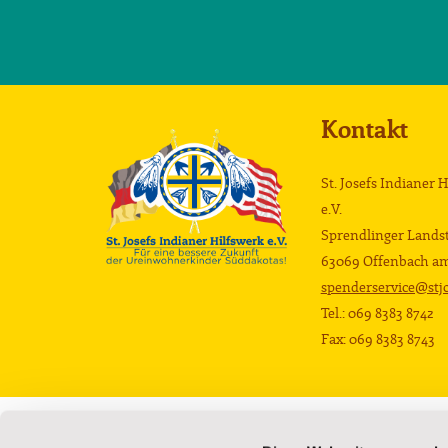
Kontakt
St. Josefs Indianer 
e.V.
Sprendlinger Landst
63069 Offenbach a
spenderservice@stjo
Tel.: 069 8383 8742
Fax: 069 8383 8743
Die Schule
Die Kinder