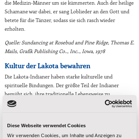
die Medizin-Männer um sie kümmerten. Auch der heilige
Schamane war dabei, er sang Loblieder an den Gott und
betete für die Tänzer, sodass sie sich rasch wieder
erholten.
Quelle: Sundancing at Rosebud and Pine Ridge, Thomas E.
Mails, Grafik Publishing Co.., Inc.., Iowa, 1978
Kultur der Lakota bewahren
Die Lakota-Indianer haben starke kulturelle und
spirituelle Bindungen. Der größte Teil der Indianer
bemüht sich, ihre traditionelle Lebensweise zu
bewahren. Eltern unterrichten ihre Kinder von klein auf
an, über die Werte und Moral ihrer Stammesgruppe.
Diese Webseite verwendet Cookies
Die Kultur der Lakota-(Sioux) zu bewahren und zu teilen,
gehört zum zentralen Teil unserer Mission in der St.
Wir verwenden Cookies, um Inhalte und Anzeigen zu