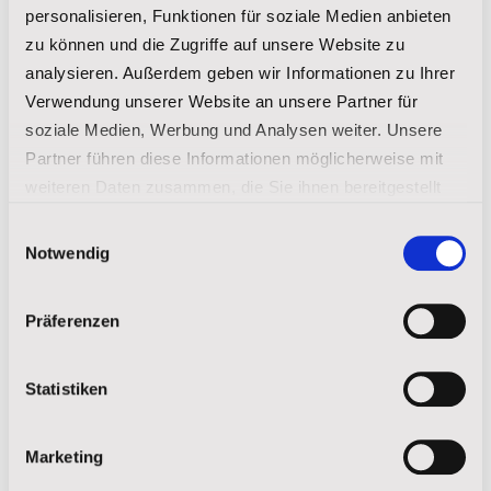
Josefs Indianerschule. Neben den Schulklassen für
personalisieren, Funktionen für soziale Medien anbieten
indianische Kultur und dem jährlichen Powwow für
zu können und die Zugriffe auf unsere Website zu
analysieren. Außerdem geben wir Informationen zu Ihrer
unsere Schüler befindet sich auf dem Campus das Akta-
Verwendung unserer Website an unsere Partner für
Lakota-Museum und das Kulturzentrum, welche den
soziale Medien, Werbung und Analysen weiter. Unsere
Schülern und Besuchern gleichermaßen ermöglicht, ihr
Partner führen diese Informationen möglicherweise mit
Wissen über die Kultur der Lakota zu erweitern.
weiteren Daten zusammen, die Sie ihnen bereitgestellt
Wenn Sie mehr über die Lakota-Indianer
haben oder die sie im Rahmen Ihrer Nutzung der Dienste
Einwilligungsauswahl
gesammelt haben.
und deren Kultur erfahren möchten.
Notwendig
FORDERN SIE UNSERE BROSCHÜRE AN
Impressum
|
Datenschutz
Präferenzen
Statistiken
Teilen auf:
Marketing